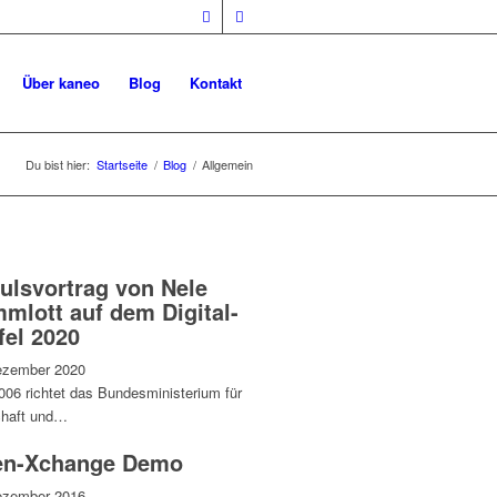
Über kaneo
Blog
Kontakt
Du bist hier:
Startseite
/
Blog
/
Allgemein
ulsvortrag von Nele
mlott auf dem Digital-
fel 2020
ezember 2020
006 richtet das Bundesministerium für
chaft und…
n-Xchange Demo
ezember 2016