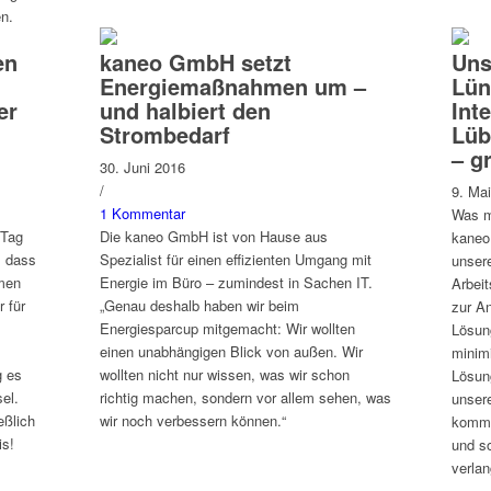
n.
en
kaneo GmbH setzt
Uns
Energiemaßnahmen um –
Lün
er
und halbiert den
Int
Strombedarf
Lüb
– g
30. Juni 2016
/
9. Ma
1 Kommentar
Was m
 Tag
Die kaneo GmbH ist von Hause aus
kaneo
, dass
Spezialist für einen effizienten Umgang mit
unser
men
Energie im Büro – zumindest in Sachen IT.
Arbei
 für
„Genau deshalb haben wir beim
zur A
Energiesparcup mitgemacht: Wir wollten
Lösun
einen unabhängigen Blick von außen. Wir
minim
g es
wollten nicht nur wissen, was wir schon
Lösun
el.
richtig machen, sondern vor allem sehen, was
unser
eßlich
wir noch verbessern können.“
komme
is!
und s
verla