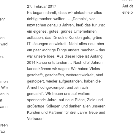
Auf d
27. Februar 2017
eine 
Es begann damit, dass wir einfach nur alles
richtig machen wollten … „Damals“, vor
ehr.
inzwischen genau 3 Jahren, hieß das für uns:
ein eigenes, gutes, grünes Unternehmen
aufbauen, das für seine Kunden gute, grüne
ven
IT-Lösungen entwickelt. Nicht alles neu, aber
 wird,
ein paar wichtige Dinge anders machen – das
war unsere Idee. Aus dieser Idee ist Anfang
en.
2014 kaneo entstanden … Nach drei Jahren
kaneo können wir sagen: Wir haben Vieles
geschafft, geschaffen, weiterentwickelt, sind
gestolpert, wieder aufgestanden, haben die
ehmen
Ärmel hochgekrempelt und „einfach
. Wie
gemacht“. Wir freuen uns auf weitere
en in
spannende Jahre, auf neue Pläne, Ziele und
et
großartige Kollegen und danken allen unseren
wann
Kunden und Partnern für drei Jahre Treue und
Vertrauen!
Green
rag