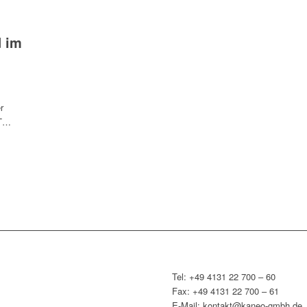
d im
r
IT…
Tel: +49 4131 22 700 – 60
Fax: +49 4131 22 700 – 61
E-Mail: kontakt@kaneo-gmbh.de