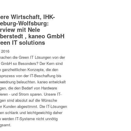
ere Wirtschaft, IHK-
eburg-Wolfsburg:
erview mit Nele
berstedt , kaneo GmbH
reen IT solutions
i 2016
achen die Green IT Lösungen von der
 GmbH so Besonders? Der Kern sind
e ganzheitlichen Konzepte, die den
tsprozess von der IT-Beschaffung bis
nwednung beleuchten. kaneo entwickelt
gen, die den Bedarf von Hardware
ieren - und Strom sparen. Unsere IT-
gen sind absolut auf die Wünsche
er Kunden abgestimmt. Die IT-Lösungen
n schlank und leichtgewichtig daher
o werden IT-Systeme nicht unnötig
ngsamt.