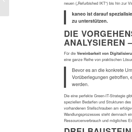
Blick hinter die Kulissen
neuen („Refurbished IKT“) bis hin zur Vi
kaneo ist darauf speziali
zu unterstützen.
DIE VORGEHEN
ANALYSIEREN 
Für die
Vereinbarkeit von Digitalisie
eine ganze Reihe von praktischen Lösu
Bevor es an die konkrete Ums
Vorüberlegungen getroffen, 
werden.
Die eine perfekte Green-IT-Strategie gib
speziellen Bedarfen und Strukturen des
vorhandenen Stellschrauben am erfolg
Wandlungsprozesses steht demnach ein
Ressourcenverbrauch und mögliches Ein
DREI BAUSTEIN