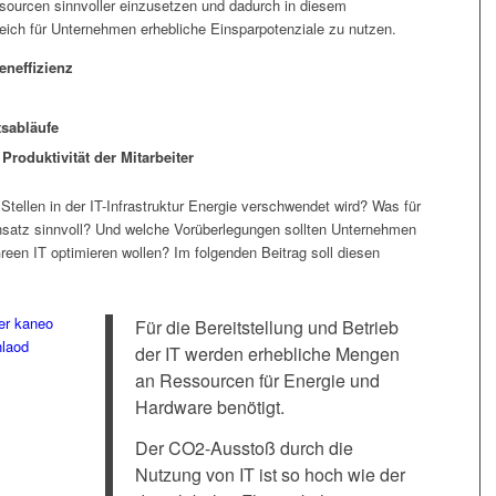
sourcen sinnvoller einzusetzen und dadurch in diesem
eich für Unternehmen erhebliche Einsparpotenziale zu nutzen.
neffizienz
tsabläufe
Produktivität der Mitarbeiter
tellen in der IT-Infrastruktur Energie verschwendet wird? Was für
nsatz sinnvoll? Und welche Vorüberlegungen sollten Unternehmen
Green IT optimieren wollen? Im folgenden Beitrag soll diesen
er kaneo
Für die Bereitstellung und Betrieb
nlaod
der IT werden erhebliche Mengen
an Ressourcen für Energie und
Hardware benötigt.
Der CO2-Ausstoß durch die
Nutzung von IT ist so hoch wie der