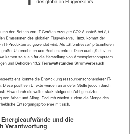
des globalen Flugverkehrs.
 durch den Betrieb von IT-Geräten erzeugte CO2-Ausstoß bei 2,1
 den Emissionen des globalen Flugverkehrs. Hinzu kommt der
von IT-Produkten aufgewendet wird. Als „Stromfresser“ präsentieren
er großer Unternehmen und Rechenzentren. Doch auch „Kleinvieh
wa kamen so allein für die Herstellung von Arbeitsplatzcomputern
ungen und Behörden
13,2 Terrawattstunden Stromverbrauch
ergieeffzienz konnte die Entwicklung ressourcenschonenderer IT-
. Diese positiven Effekte werden an anderer Stelle jedoch durch
t: Etwa durch die weiter stark steigende Zahl genutzter
ng von Arbeit und Alltag. Dadurch wächst zudem die Menge des
erhebliche Entsorgungsprobleme mit sich.
 Energieaufwände und die
h Verantwortung