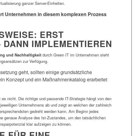
rtualisierung ganzer Server-Einheiten.
siert Unternehmen in diesem komplexen Prozess
SWEISE: ERST
– DANN IMPLEMENTIEREN
rung und Nachhaltigkeit
durch Green IT im Unternehmen steht
ngsansätzen zur Verfügung.
etzung geht, sollten einige grundsätzliche
ein Konzept und ein Maßnahmenkatalog erarbeitet
t es nicht. Die richtige und passende IT-Strategie hängt von den
 jeweiligen Unternehmens ab und zeigt an welchen der zahlreich
versprechendsten gedreht werden kann. Am Beginn jedes
e genaue Analyse des Ist-Zustandes, um den tatsächlichen
sparpotenzial klar aufzeigen zu können.
E FÜR EINE