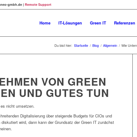
@kaneo-gmbh.de |
Remote Support
Home
IT-Lösungen
Green IT
Referenzen
Du bist hier:
Startseite
/
Blog
/
Allgemein
/
Wie Unter
NEHMEN VON GREEN
REN UND GUTES TUN
 es nicht umsetzen.
eitenden Digitalisierung über steigende Budgets für CIOs und
 diskutiert wird, dann kann der Grundsatz der Green IT zunächst
heinen.