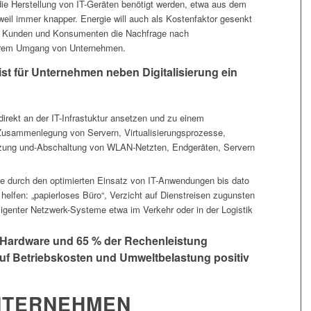
die Herstellung von IT-Geräten benötigt werden, etwa aus dem
weil immer knapper. Energie will auch als Kostenfaktor gesenkt
der Kunden und Konsumenten die Nachfrage nach
airem Umgang von Unternehmen.
 ist für Unternehmen neben Digitalisierung ein
irekt an der IT-Infrastuktur ansetzen und zu einem
: Zusammenlegung von Servern, Virtualisierungsprozesse,
utzung und-Abschaltung von WLAN-Netzten, Endgeräten, Servern
 durch den optimierten Einsatz von IT-Anwendungen bis dato
elfen: „papierloses Büro“, Verzicht auf Dienstreisen zugunsten
ligenter Netzwerk-Systeme etwa im Verkehr oder in der Logistik
h Hardware und 65 % der Rechenleistung
auf Betriebskosten und Umweltbelastung positiv
UNTERNEHMEN