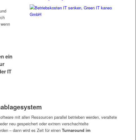
 und
rch
 wenn
n ein
ur
er IT
enablagesystem
ftware mit allen Ressourcen parallel betrieben werden, veraltete
der neu gespeichert oder extrem verschachtelte
rden – dann wird es Zeit für einen
Turnaround im