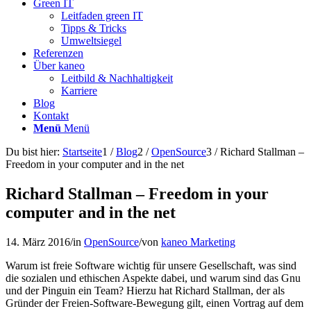
Green IT
Leitfaden green IT
Tipps & Tricks
Umweltsiegel
Referenzen
Über kaneo
Leitbild & Nachhaltigkeit
Karriere
Blog
Kontakt
Menü
Menü
Du bist hier:
Startseite
1
/
Blog
2
/
OpenSource
3
/
Richard Stallman –
Freedom in your computer and in the net
Richard Stallman – Freedom in your
computer and in the net
14. März 2016
/
in
OpenSource
/
von
kaneo Marketing
Warum ist freie Software wichtig für unsere Gesellschaft, was sind
die sozialen und ethischen Aspekte dabei, und warum sind das Gnu
und der Pinguin ein Team? Hierzu hat Richard Stallman, der als
Gründer der Freien-Software-Bewegung gilt, einen Vortrag auf dem