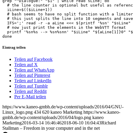
grep "^Dialogue:" "$1" | while read sLine; do

  # the line counter is optional but useful as referenc
  iLine=$(($iLine+1))

  # bash seems to have no split function with a limiter

  # this just splits the line into 10 segments and save
  IFS=';' read -r -a aLine <<< $(printf '%sn' "$sLine" 
  # now just print the elements in the WebVTT format

  printf '%sn%s --> %sn%snn' "$iLine" "${aLine[1]}0" "$
done
Eintrag teilen
Teilen auf Facebook
Teilen auf X
Teilen auf WhatsApp
Teilen auf Pinterest
Teilen auf LinkedIn
Teilen auf Tumblr
Teilen auf Reddit
Per E-Mail teilen
https://www.kaneo-gmbh.de/wp-content/uploads/2016/04/GNU-
Linux_logo.png
434
620
kaneo Marketing
https://www.kaneo-
gmbh.de/wp-content/uploads/2016/04/logo.png
kaneo
Marketing
2016-03-14 16:46:46
2018-06-10 16:04:43
Richard
Stallman – Freedom in your computer and in the net