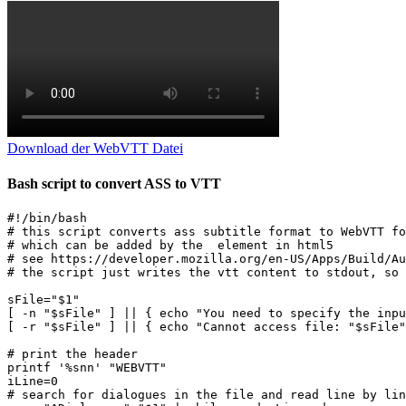
Download der WebVTT Datei
Bash script to convert ASS to VTT
#!/bin/bash

# this script converts ass subtitle format to WebVTT fo
# which can be added by the  element in html5

# see https://developer.mozilla.org/en-US/Apps/Build/Au
# the script just writes the vtt content to stdout, so 
sFile="$1"

[ -n "$sFile" ] || { echo "You need to specify the inpu
[ -r "$sFile" ] || { echo "Cannot access file: "$sFile"
# print the header

printf '%snn' "WEBVTT"

iLine=0

# search for dialogues in the file and read line by lin