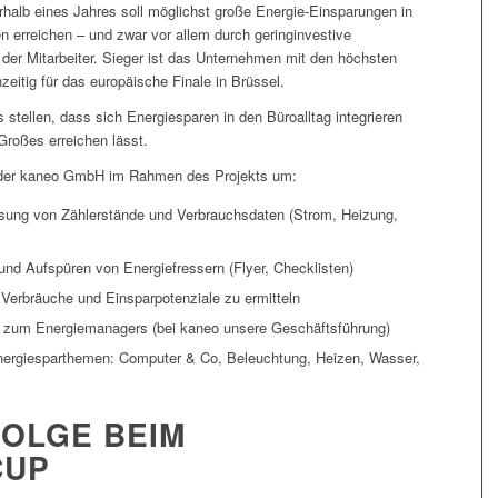
rhalb eines Jahres soll möglichst große Energie-Einsparungen in
 erreichen – und zwar vor allem durch geringinvestive
r Mitarbeiter. Sieger ist das Unternehmen mit den höchsten
hzeitig für das europäische Finale in Brüssel.
stellen, dass sich Energiesparen in den Büroalltag integrieren
roßes erreichen lässt.
der kaneo GmbH im Rahmen des Projekts um:
ssung von Zählerstände und Verbrauchsdaten (Strom, Heizung,
und Aufspüren von Energiefressern (Flyer, Checklisten)
 Verbräuche und Einsparpotenziale zu ermitteln
s zum Energiemanagers (bei kaneo unsere Geschäftsführung)
ergiesparthemen: Computer & Co, Beleuchtung, Heizen, Wasser,
FOLGE BEIM
CUP