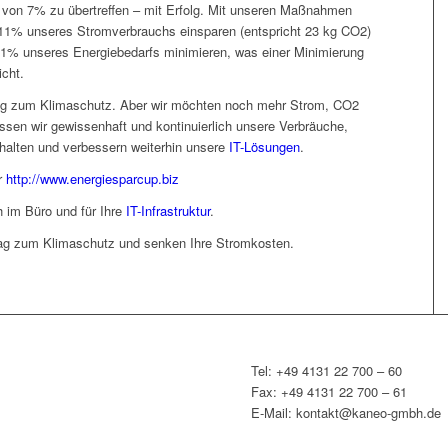
 von 7% zu übertreffen – mit Erfolg. Mit unseren Maßnahmen
11% unseres Stromverbrauchs einsparen (entspricht 23 kg CO2)
1% unseres Energiebedarfs minimieren, was einer Minimierung
cht.
itrag zum Klimaschutz. Aber wir möchten noch mehr Strom, CO2
sen wir gewissenhaft und kontinuierlich unsere Verbräuche,
halten und verbessern weiterhin unsere
IT-Lösungen
.
er
http://www.energiesparcup.biz
 im Büro und für Ihre
IT-Infrastruktur
.
trag zum Klimaschutz und senken Ihre Stromkosten.
Tel: +49 4131 22 700 – 60
Fax: +49 4131 22 700 – 61
E-Mail: kontakt@kaneo-gmbh.de