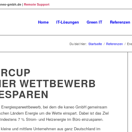
@kaneo-gmbh.de |
Remote Support
Home
IT-Lösungen
Green IT
Referenzen
Du bist hier:
Startseite
/
Referenzen
/
Ene
ARCUP
HER WETTBEWERB
IESPAREN
her Energiesparwettbewerb, bei dem die kaneo GmbH gemeinsam
hen Ländern Energie um die Wette einspart. Dabei ist das Ziel
indestens 7 % Strom- und Heizenergie im Büro einzusparen.
kleine und mittlere Unternehmen aus ganz Deutschland im