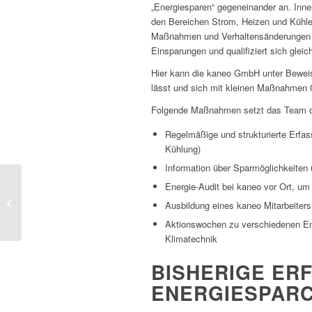
„Energiesparen“ gegeneinander an. Inne
den Bereichen Strom, Heizen und Kühlen
Maßnahmen und Verhaltensänderungen de
Einsparungen und qualifiziert sich gleic
Hier kann die kaneo GmbH unter Beweis 
lässt und sich mit kleinen Maßnahmen G
Folgende Maßnahmen setzt das Team 
Regelmäßige und strukturierte Erfa
Kühlung)
Information über Sparmöglichkeiten 
Energie-Audit bei kaneo vor Ort, um
Nuclos ERP System
Ausbildung eines kaneo Mitarbeiter
Aktionswochen zu verschiedenen En
Klimatechnik
BISHERIGE ER
ENERGIESPAR