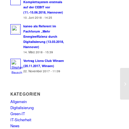
Komplettsystem erstmals
auf der CEBIT vor
(11.-15.06.2018, Hannover)
10. Juni 2018 - 14:25
kaneo als Referent im
Fachforum „Mehr
Energieeffizienz durch
Digitalisierung (13.03.2018,
Hannover)
14. März 2018 - 15:39
Vortrag Lions Club Winsen
(20.11.2017, Winsen)
22. November 2017 - 11:09
KATEGORIEN
Allgemein
Digitalisierung
Green-IT
IT-Sicherheit
News